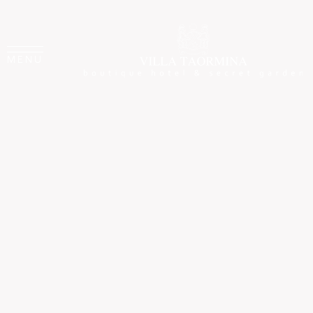
Con vista sulla baia di Taormina
La Colazione
MENU