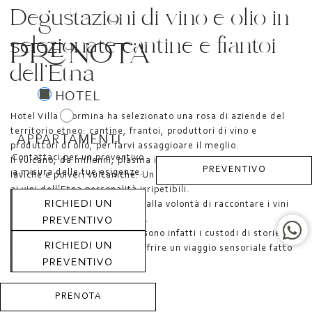
Degustazioni di vino e olio in
selezionate cantine e frantoi
PRENOTA
dell'Etna
HOTEL
Hotel Villa Taormina ha selezionato una rosa di aziende del
territorio etneo: cantine, frantoi, produttori di vino e
APPARTAMENTI
produttori di olio, per farvi assaggioare il meglio.
Contattaci per un preventivo
Il vulcano, da millenni, plasma il suo paesaggio con colate
PREVENTIVO
a misura delle tue esigenze.
laviche e polveri vulcaniche. Un terreno unico, vivo, che dona
ai vini dell’Etna personalità irripetibili.
RICHIEDI UN
Queste esperienze nascono dalla volontà di raccontare i vini
attraverso i suoi protagonisti.
PREVENTIVO
I piccoli produttori dell'Etna sono infatti i custodi di storie
RICHIEDI UN
familiari, gli unici capaci di offrire un viaggio sensoriale fatto
PREVENTIVO
di autentica bontà.
PRENOTA