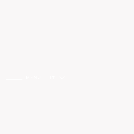
Lounge wine & cocktail bar con vista
Rooftop Bar
Hotel Villa Ta
MENU
IT