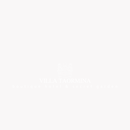
 mare a Taormina
ormina