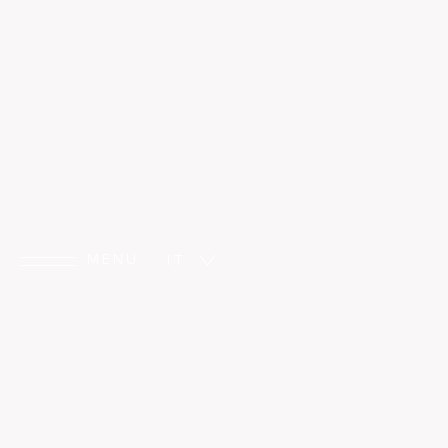
Boutique hotel con giardino a Taormi
Villa Taormin
MENU
IT